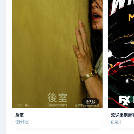
抢先版
后室
欢迎来到雷
惊悚科幻
纪录片