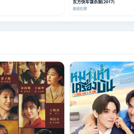
东方快车谋杀案(2017)
悬疑犯罪