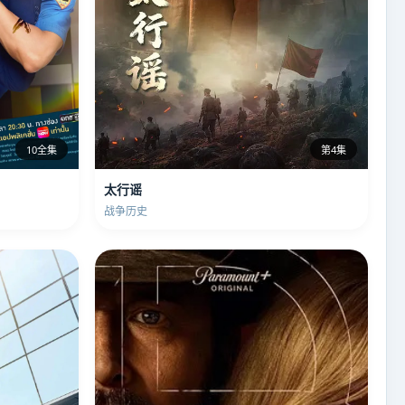
10全集
第4集
太行谣
战争历史