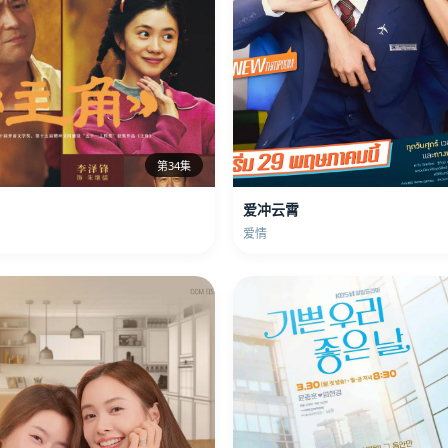
第34集
爱冲云霄
爱情