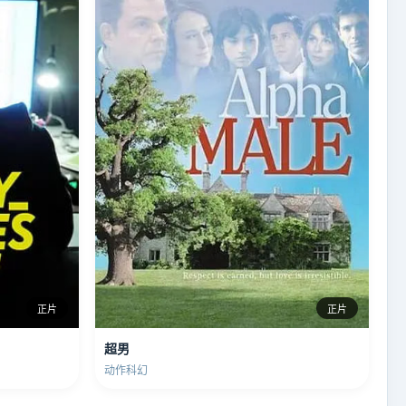
正片
正片
超男
动作科幻