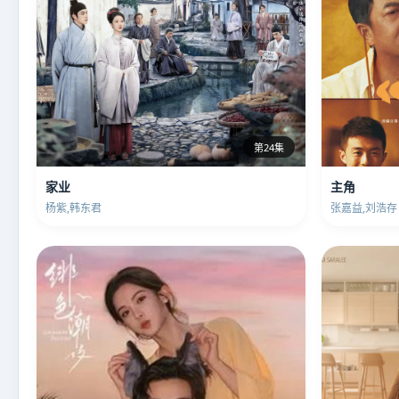
第24集
家业
主角
杨紫,韩东君
张嘉益,刘浩存