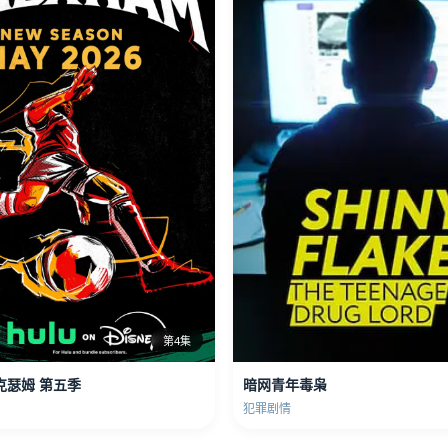
第4集
克瑟姆 第五季
暗网青年毒枭
犯罪剧情