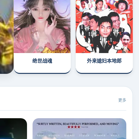
绝世战魂
外来媳妇本地郎
更多