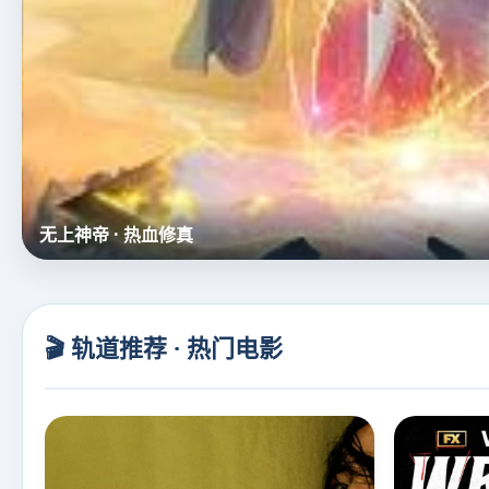
名侦探柯南（中配）
🎬 轨道推荐 · 热门电影