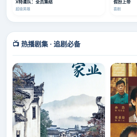
X特遣队：全员集结
假扮上帝
超级英雄
喜剧
📺 热播剧集 · 追剧必备