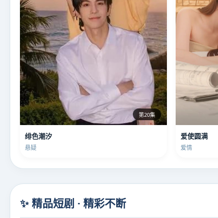
第20集
绯色潮汐
爱使圆满
悬疑
爱情
✨ 精品短剧 · 精彩不断