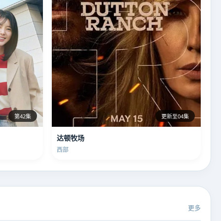
第42集
更新至04集
达顿牧场
西部
更多