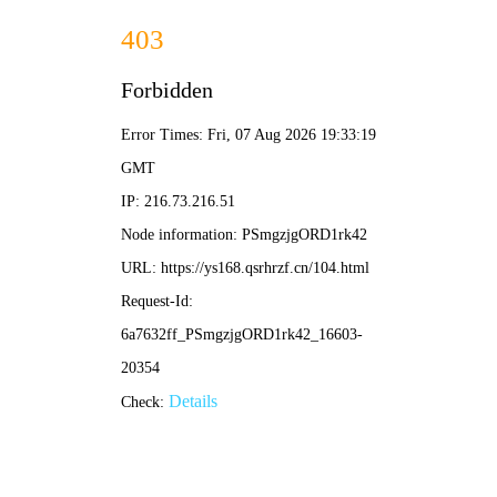
轨道影院
· 高清免费
🔍 搜
片
首页
电影
电视剧
短剧
动漫
综艺
体育赛事
无上神帝 · 热血修真